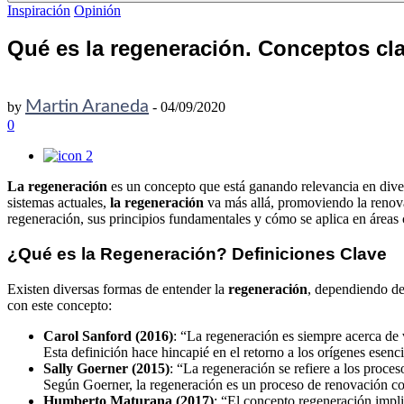
Inspiración
Opinión
Qué es la regeneración. Conceptos cla
Martin Araneda
by
-
04/09/2020
0
2
La regeneración
es un concepto que está ganando relevancia en divers
sistemas actuales,
la regeneración
va más allá, promoviendo la renova
regeneración, sus principios fundamentales y cómo se aplica en áreas 
¿Qué es la Regeneración? Definiciones Clave
Existen diversas formas de entender la
regeneración
, dependiendo de
con este concepto:
Carol Sanford (2016)
: “La regeneración es siempre acerca de v
Esta definición hace hincapié en el retorno a los orígenes esenc
Sally Goerner (2015)
: “La regeneración se refiere a los proce
Según Goerner, la regeneración es un proceso de renovación con
Humberto Maturana (2017)
: “El concepto regeneración impli