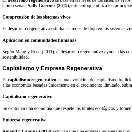
El
desarrollo regenerativo
se basa en las leyes de los sistemas vivos
Como señala
Sally Goerner (2015)
, este enfoque utiliza los princip
Comprensión de los sistemas vivos
El desarrollo regenerativo estudia las redes de flujo en los sistemas 
Aplicación en comunidades humanas
Según Mang y Reed (2011), el desarrollo regenerativo ayuda a las com
sostenibilidad.
Capitalismo y Empresa Regenerativa
El
capitalismo regenerativo
es una evolución del capitalismo tradic
a las economías basadas únicamente en el crecimiento ilimitado, subra
Capitalismo regenerativo
Se centra en una economía que respete los límites ecológicos y fomen
Empresa regenerativa
Roland y Landua (2013)
explican que una empresa regenerativa no s