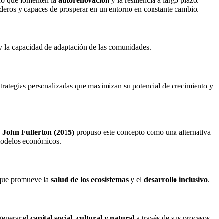
ino que fomenten la
autorenovación
y la resiliencia a largo plazo.
raderos y capaces de prosperar en un entorno en constante cambio.
a y la capacidad de adaptación de las comunidades.
trategias personalizadas que maximizan su potencial de crecimiento y
.
John Fullerton (2015)
propuso este concepto como una alternativa
 modelos económicos.
o que promueve la
salud de los ecosistemas
y el
desarrollo inclusivo
.
generar el
capital social, cultural y natural
a través de sus procesos.