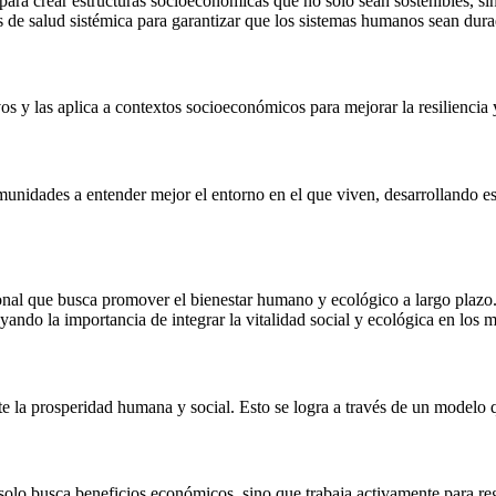
 para crear estructuras socioeconómicas que no solo sean sostenibles, s
ios de salud sistémica para garantizar que los sistemas humanos sean du
vivos y las aplica a contextos socioeconómicos para mejorar la resilienci
unidades a entender mejor el entorno en el que viven, desarrollando es
ional que busca promover el bienestar humano y ecológico a largo plazo
yando la importancia de integrar la vitalidad social y ecológica en los
te la prosperidad humana y social. Esto se logra a través de un model
olo busca beneficios económicos, sino que trabaja activamente para re