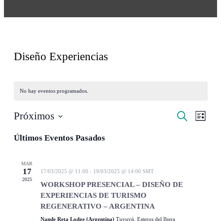
Diseño Experiencias
No hay eventos programados.
Navegac
Nave
Próximos
Buscar
Lista
de
de
Selecciona
vista
la
Últimos Eventos Pasados
búsqued
fecha.
de
y
Even
MAR
vistas
17
17/03/2025 @ 11:00
-
19/03/2025 @ 14:00
SMT
2025
de
WORKSHOP PRESENCIAL – DISEÑO DE
EXPERIENCIAS DE TURISMO
Eventos
REGENERATIVO – ARGENTINA
Nande Reta Lodge (Argentina)
Tuyuyú, Esteros del Ibera